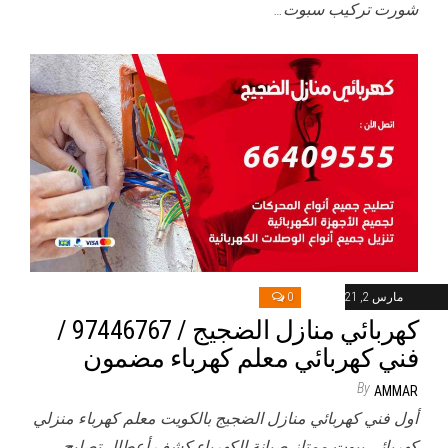
شورت تركيب سبوت…
مارس 2, 2021
0
كهربائي منازل الضجيج / 97446767 /
فني كهربائي معلم كهرباء مضمون
By
AMMAR
أول فني كهربائي منازل الضجيج بالكويت معلم كهرباء منزلي
كهربائي بيوت ممتاز صيانة الكهرباء كشف أعطال تصليح