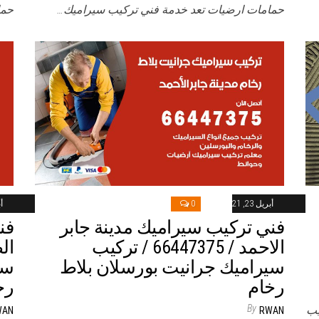
حمامات ارضيات تعد خدمة فني تركيب سيراميك…
حما
أبريل 23, 2021
0
أب
فني تركيب سيراميك مدينة جابر
فن
الاحمد / 66447375 / تركيب
سيراميك جرانيت بورسلان بلاط
سي
رخام
رخ
By
يب
WAN
RWAN