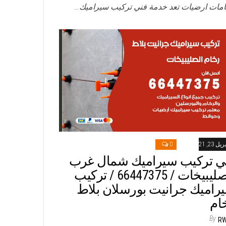
مات ارضيات تعد خدمة فني تركيب سيراميك…
ريل 23, 2021
0
ي تركيب سيراميك شمال غرب
الصليبيخات / 66447375 / تركيب
راميك جرانيت بورسلان بلاط
ام
By
R