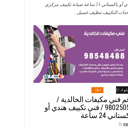
هندي أو باكستاني 24 ساعة صيانة تكييف مركزي
دات التكييف تنظيف غسيل…
و 4, 2021
0
م فني مكيفات الخالدية /
98025055 / فني تكييف هندي أو
تاني 24 ساعة
By
R