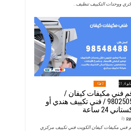
زي ووحدات التكييف تنظيف…
و 4, 2021
0
م فني مكيفات كيفان /
98025055 / فني تكييف هندي أو
تاني 24 ساعة
By
R
 فني مكيفات كيفان الكويت فني تكييف مركزي