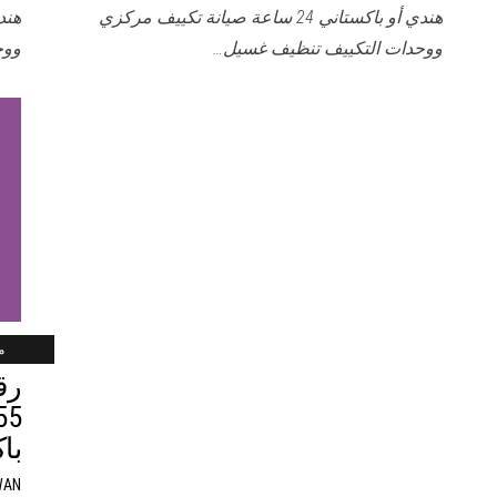
هندي أو باكستاني 24 ساعة صيانة تكييف مركزي
ووحدات التكييف تنظيف غسيل…
ووح
ماي
رق
باكس
WAN