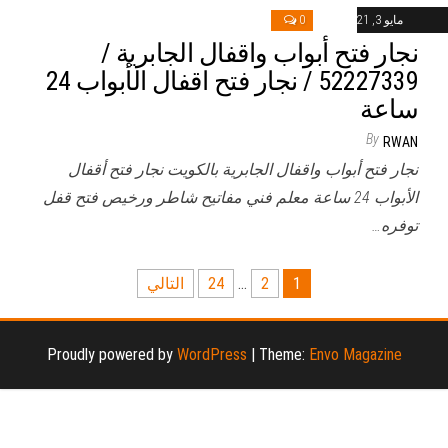
مايو 3, 2021
0
نجار فتح أبواب واقفال الجابرية /
52227339 / نجار فتح اقفال الأبواب 24
ساعة
By
RWAN
نجار فتح أبواب واقفال الجابرية بالكويت نجار فتح أقفال
الأبواب 24 ساعة معلم فني مفاتيح شاطر ورخيص فتح قفل
توفره…
تعدد
1
2
…
24
التالي
صفحات
المقالات
Proudly powered by
WordPress
|
Theme:
Envo Magazine