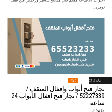
الأبواب 24 ساعة معلم فني مفاتيح شاطر ورخيص فتح قفل
توفره…
مايو 3, 2021
0
نجار فتح أبواب واقفال المنقف /
52227339 / نجار فتح اقفال الأبواب 24
ساعة
By
RWAN