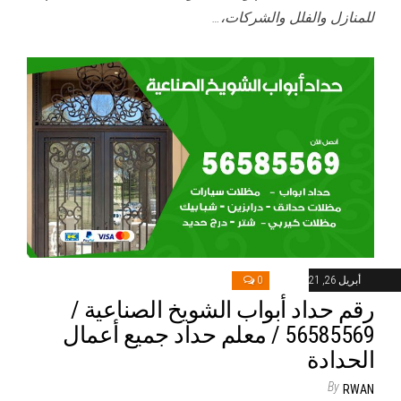
للمنازل والفلل والشركات،…
أبريل 26, 2021
0
رقم حداد أبواب الشويخ الصناعية /
56585569 / معلم حداد جميع أعمال
الحدادة
By
RWAN