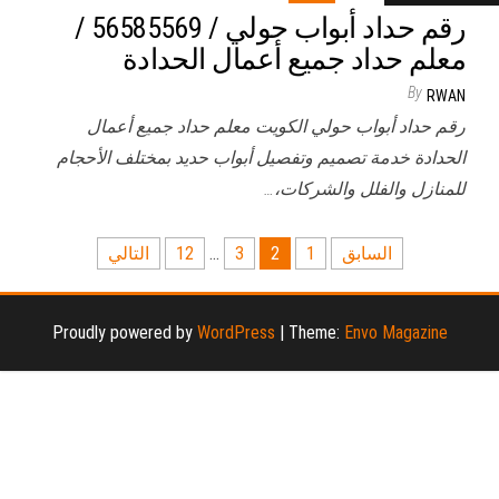
رقم حداد أبواب حولي / 56585569 /
معلم حداد جميع أعمال الحدادة
By
RWAN
رقم حداد أبواب حولي الكويت معلم حداد جميع أعمال
الحدادة خدمة تصميم وتفصيل أبواب حديد بمختلف الأحجام
للمنازل والفلل والشركات،…
تعدد
السابق
1
2
3
…
12
التالي
صفحات
المقالات
Proudly powered by
WordPress
|
Theme:
Envo Magazine