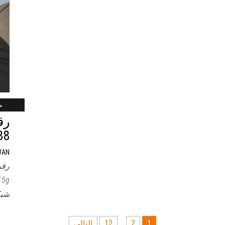
ماي
84888
WAN
g
شبك
1
2
…
12
التالي