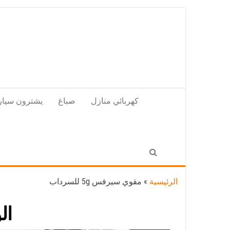
Skip
to
the
content
كهربائي منازل
صباغ
يشترون سيار
الرئيسية
»
مقوي سيرفس 5g للسرداب
ال