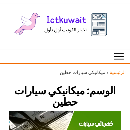
Ski
t
th
conten
اخبار
اخبار
الكويت
تكنولوجيا
المعلومات
والاتصالات
الرئيسية
»
ميكانيكي سيارات حطين
الوسم:
ميكانيكي سيارات
حطين