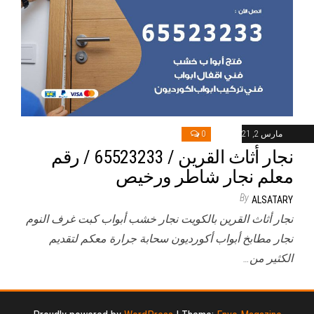
مارس 2, 2021
0
نجار أثاث القرين / 65523233 / رقم
معلم نجار شاطر ورخيص
By
ALSATARY
نجار أثاث القرين بالكويت نجار خشب أبواب كبت غرف النوم
نجار مطابخ أبواب أكورديون سحابة جرارة معكم لتقديم
الكثير من…