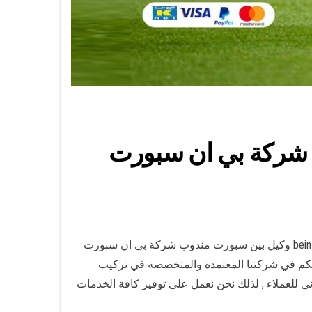
 الله السالم / 52550550 / مندوب شركة بي ان سبورت
تجديد اشتراك بي ان سبورت ضاحية عبد الله السالم الكويت رقم خدمة عملاء بين سبورت الكويت تجديد اشتراك bein sport kuwait وكيل بين سبورت مندوب شركة بي ان سبورت
 بكم في شركتنا المعتمدة والمتخصصة في تركيب
 للعملاء , لذلك نحن نعمل على توفير كافة الخدمات