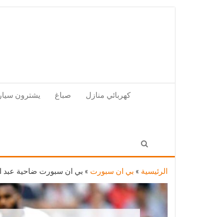
Skip
to
the
content
كهربائي منازل
صباغ
يشترون سيار
الرئيسية
»
بي ان سبورت
»
بي ان سبورت ضاحية عبد الله السالم / 52550550 / مندوب شركة بي ان سبو