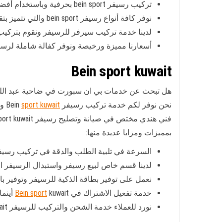
تركيب رسيفر bein sport بحرفية وباستخدام أفضل المعدات والأجهزة
نوفر كافة أنواع رسيفر bein sport والتي تتميز بتقنية الhd
لدينا خدمة تركيب سيرفر للرسيفر ونقوم بتركي
أسعارنا مميزة ورخيصة ونوفر كفالة شاملة لرسيفر وكاف
Bein sport kuwait
هل تبحث عن خدمات بي ان سبورت في ضاحية عبد الله
نحن نوفر لكم خدمة تركيب رسيفر Bein
sport kuwait
ول
فني هندي مختص في صيانة وتصليح رسيفر
sport kuwait وتتميز خدماتنا في شر
بمميزات ومزايا عديدة منها:
السرعة في تلبية الطلب والدقة في تركيب رسي
لدينا قسم خاص لبيع رسيفر واستبدال الرسيفر ا
نعمل على توفير بطاقة الذكية للرسيفر وتوفير با
خدمة تفعيل الاشتراك في
kuwait أينما كنت داخل الكويت مع خدمة الدفع الكتروني
Bein sport
نورد للعملاء خدمة الشحن والتركيب للرسيفر Bein sport kuwait مع تقديم ضمان شامل على الخدمة