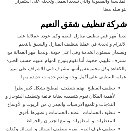
المناسبة والمقبولة والتي تسعد العميل وتجعله على استمرار
بتواصله معنا.
شركة تنظيف شقق النعيم
لدينا أمهر فني تنظيف منازل النعيم وكما عودنا عملائنا على
الالتزام والجدية في عملنا بتنظيف المنازل والشقق بالنعيم
وبضمان مستوى الخدمة وفي أعلى جودة، ولدينا أمهر العمالة مع
مشرف عليهم، ححيث أننا نقوم بتوزع المهام عليهم حسب الخبرة
والكفاءة وكل مجموعة يرأسها مشرف فني للاشراف على سير
عملية التنظيف على أكمل وجه ونقدم خدمات عديدة منها:
تنظيف المطبخ : نهتم بتنظيف المطبخ بشكل كبير نظرا
لأهمية المكان نقوم بتنظيفه بعناية فائقة وتنظيف البتوجاز و
الثلاجات و تلميع الارضيات والجدران من الزيوت و الأوساخ.
تنظيف الحمامات : ننظف الحمامات و نطهرها بأقوى
المعطرات و المطهرات ونلمع الجدران والحوائط.
تنظيف غرف النوم : نقوم بتنظيف الستائر و السرائر وكذلك