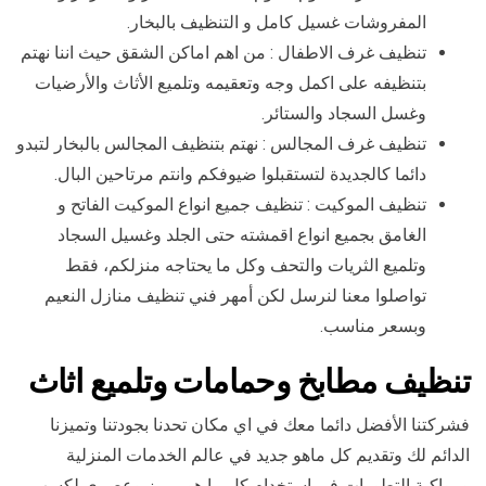
المفروشات غسيل كامل و التنظيف بالبخار.
تنظيف غرف الاطفال : من اهم اماكن الشقق حيث اننا نهتم
بتنظيفه على اكمل وجه وتعقيمه وتلميع الأثاث والأرضيات
وغسل السجاد والستائر.
تنظيف غرف المجالس : نهتم بتنظيف المجالس بالبخار لتبدو
دائما كالجديدة لتستقبلوا ضيوفكم وانتم مرتاحين البال.
تنظيف الموكيت : تنظيف جميع انواع الموكيت الفاتح و
الغامق بجميع انواع اقمشته حتى الجلد وغسيل السجاد
وتلميع الثريات والتحف وكل ما يحتاجه منزلكم، فقط
تواصلوا معنا لنرسل لكن أمهر فني تنظيف منازل النعيم
وبسعر مناسب.
تنظيف مطابخ وحمامات وتلميع اثاث
فشركتنا الأفضل دائما معك في اي مكان تحدنا بجودتنا وتميزنا
الدائم لك وتقديم كل ماهو جديد في عالم الخدمات المنزلية
ومواكبة التطورات في استخدام كل ما هو مميز وعصري لكسب