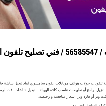
رقم محل تلفونات الكويت / 56585547 
تلفونات جولات هواتف موبايلات ايفون سامسونج ايباد تبديل شاشة فك
ت، تنزيل برامج أو تطبيقات تناسب كافة الهواتف، تبديل شاشات، فك الرم
ت وير أو هارد وير، اسعار منافسة و رخيصة.
كنكم التواصل ايضا مع