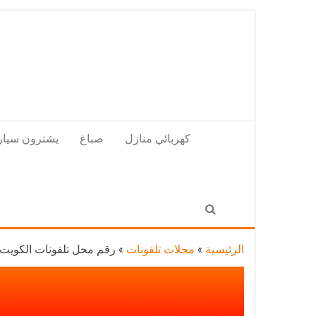
Skip
to
the
content
كهربائي منازل
صباغ
يشترون سيار
الرئيسية
»
محلات تلفونات
»
رقم محل تلفونات الكويت / 56585547 / فني تصليح تلفون ايفون سامسونج خدمة