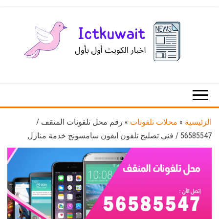
Ski
t
th
conten
اخبار
اخبار
الكويت
تكنولوجيا
المعلومات
والاتصالات
الرئيسية
»
محلات تلفونات
»
رقم محل تلفونات المنقف /
56585547 / فني تصليح تلفون ايفون سامسونج خدمة منازل