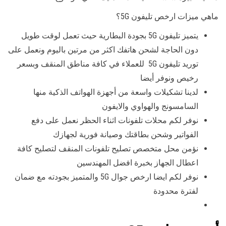
ماهي ميزات ارخص تليفون 5G؟
يتميز تليفون 5G بجودة البطارية حيث تعمل لوقت طويل
دون الحاجة لشحن هاتفك اكثر من مرتين باليوم ونعمل على
توريد تليفون 5G للعملاء في كافة مناطق المنقف وبسعر
رخيص ونوفر أيضا
لدينا تشكيلات واسعة من أجهزة الهواتف الذكية منها
السامسونج والهواوي والايفون
نوفر لكم محلات تلفونات اثناء الحظر نعمل على دفع
الفواتير وشحن بطاقتك وصيانة فورية لجهازك
نؤمن محل متخصص تصليح تلفونات المنقف لتصليح كافة
اعطال الجهاز بخبرة افضل المهندسين
نوفر لكم ايضا ارخص جوال 5G والمتميز بجودته مع ضمان
لفترة محدودة