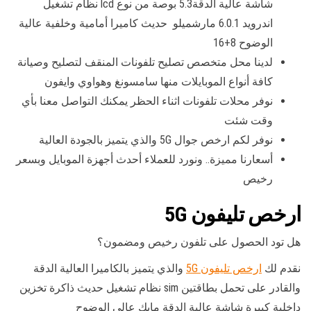
شاشة عالية الدقة5.3 بوصة من نوع lcd نظام تشغيل
اندرويد 6.0.1 مارشميلو حديث كاميرا أمامية وخلفية عالية
الوضوح 8+16
لدينا محل متخصص تصليح تلفونات المنقف لتصليح وصيانة
كافة أنواع الموبايلات منها سامسونغ وهواوي وايفون
نوفر محلات تلفونات اثناء الحظر يمكنك التواصل معنا بأي
وقت شئت
نوفر لكم ارخص جوال 5G والذي يتميز بالجودة العالية
أسعارنا مميزة.. ونورد للعملاء أحدث أجهزة الموبايل وبسعر
رخيص
ارخص تليفون 5G
هل تود الحصول على تلفون رخيص ومضمون؟
نقدم لك
ارخص تليفون 5G
والذي يتميز بالكاميرا العالية الدقة
والقادر على تحمل بطاقتين sim نظام تشغيل حديث ذاكرة تخزين
داخلية كبيرة شاشة عالية الدقة مايك عالي الوضوح