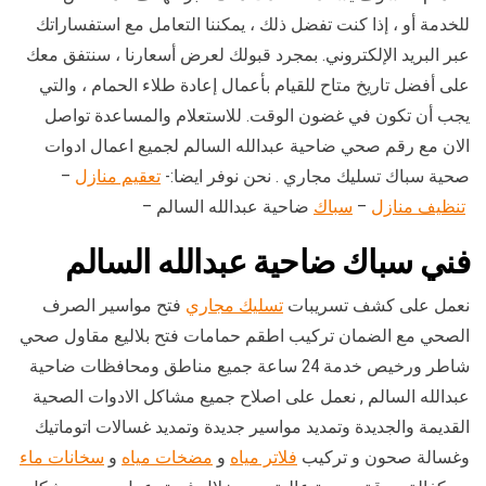
للخدمة أو ، إذا كنت تفضل ذلك ، يمكننا التعامل مع استفساراتك
عبر البريد الإلكتروني. بمجرد قبولك لعرض أسعارنا ، سنتفق معك
على أفضل تاريخ متاح للقيام بأعمال إعادة طلاء الحمام ، والتي
يجب أن تكون في غضون الوقت. للاستعلام والمساعدة تواصل
الان مع رقم صحي ضاحية عبدالله السالم لجميع اعمال ادوات
صحية سباك تسليك مجاري . نحن نوفر ايضا:-
تعقيم منازل
–
تنظيف منازل
–
سباك
ضاحية عبدالله السالم –
فني سباك ضاحية عبدالله السالم
نعمل على كشف تسريبات
تسليك مجاري
فتح مواسير الصرف
الصحي مع الضمان تركيب اطقم حمامات فتح بلاليع مقاول صحي
شاطر ورخيص خدمة 24 ساعة جميع مناطق ومحافظات ضاحية
عبدالله السالم , نعمل على اصلاح جميع مشاكل الادوات الصحية
القديمة والجديدة وتمديد مواسير جديدة وتمديد غسالات اتوماتيك
وغسالة صحون و تركيب
فلاتر مياه
و
مضخات مياه
و
سخانات ماء