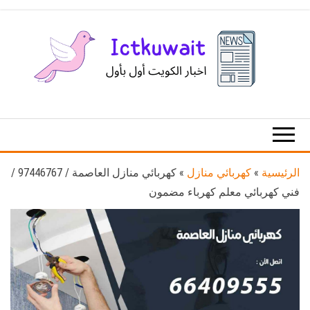
Ski
t
th
conten
اخبار
اخبار
الكويت
تكنولوجيا
المعلومات
والاتصالات
الرئيسية
»
كهربائي منازل
»
كهربائي منازل العاصمة / 97446767 /
فني كهربائي معلم كهرباء مضمون