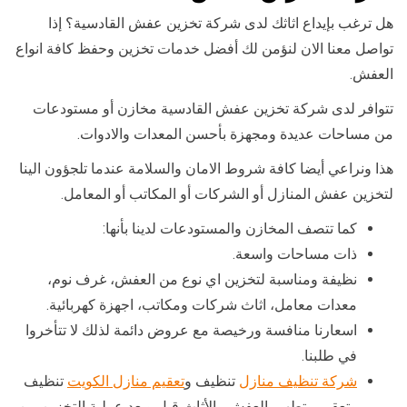
هل ترغب بإيداع اثاثك لدى شركة تخزين عفش القادسية؟ إذا
تواصل معنا الان لنؤمن لك أفضل خدمات تخزين وحفظ كافة انواع
العفش.
تتوافر لدى شركة تخزين عفش القادسية مخازن أو مستودعات
من مساحات عديدة ومجهزة بأحسن المعدات والادوات.
هذا ونراعي أيضا كافة شروط الامان والسلامة عندما تلجؤون الينا
لتخزين عفش المنازل أو الشركات أو المكاتب أو المعامل.
كما تتصف المخازن والمستودعات لدينا بأنها:
ذات مساحات واسعة.
نظيفة ومناسبة لتخزين اي نوع من العفش، غرف نوم،
معدات معامل، اثاث شركات ومكاتب، اجهزة كهربائية.
اسعارنا منافسة ورخيصة مع عروض دائمة لذلك لا تتأخروا
في طلبنا.
شركة تنظيف منازل
تنظيف و
تعقيم منازل الكويت
تنظيف
وتعقيم وتطهير العفش والأثاث قبل وبعد عملية التخزين من