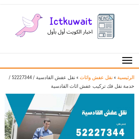
Ski
t
th
conten
اخبار
اخبار
الكويت
تكنولوجيا
المعلومات
والاتصالات
الرئيسية
»
نقل عفش واثاث
»
نقل عفش القادسية / 52227344 /
خدمة نقل فك تركيب عفش اثاث القادسية